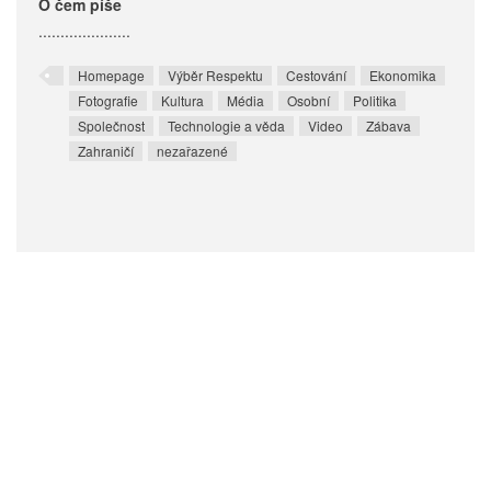
O čem píše
.....................
Homepage
Výběr Respektu
Cestování
Ekonomika
Fotografie
Kultura
Média
Osobní
Politika
Společnost
Technologie a věda
Video
Zábava
Zahraničí
nezařazené