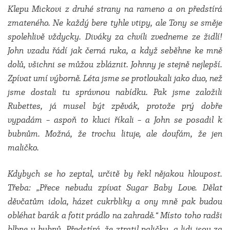
Klepu Mickovi z druhé strany na rameno a on předstírá
zmateného. Ne každý bere tyhle vtipy, ale Tony se směje
spolehlivě vždycky. Diváky za chvíli zvedneme ze židlí!
John vzadu řádí jak černá ruka, a když seběhne ke mně
dolů, všichni se můžou zbláznit. Johnny je stejně nejlepší.
Zpívat umí výborně. Léta jsme se protloukali jako duo, než
jsme dostali tu správnou nabídku. Pak jsme založili
Rubettes, já musel být zpěvák, protože prý dobře
vypadám – aspoň to kluci říkali – a John se posadil k
bubnům. Možná, že trochu lituje, ale doufám, že jen
maličko.
Kdybych se ho zeptal, určitě by řekl nějakou hloupost.
Třeba: „Přece nebudu zpívat Sugar Baby Love. Dělat
děvčatům idola, házet cukrbliky a ony mně pak budou
obléhat barák a fotit prádlo na zahradě.“ Místo toho radši
blbne u bubnů. Předstírá, že ztratil paličku, a lidi jsou za