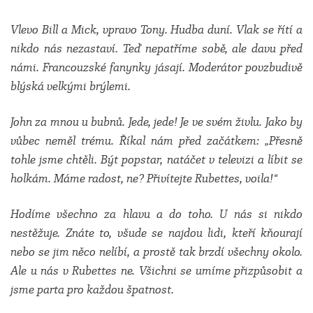
Vlevo Bill a Mick, vpravo Tony. Hudba duní. Vlak se řítí a
nikdo nás nezastaví. Teď nepatříme sobě, ale davu před
námi. Francouzské fanynky jásají. Moderátor povzbudivě
blýská velkými brýlemi.
John za mnou u bubnů. Jede, jede! Je ve svém živlu. Jako by
vůbec neměl trému. Říkal nám před začátkem: „Přesně
tohle jsme chtěli. Být popstar, natáčet v televizi a líbit se
holkám. Máme radost, ne? Přivítejte Rubettes, voila!“
Hodíme všechno za hlavu a do toho. U nás si nikdo
nestěžuje. Znáte to, všude se najdou lidi, kteří kňourají
nebo se jim něco nelíbí, a prostě tak brzdí všechny okolo.
Ale u nás v Rubettes ne. Všichni se umíme přizpůsobit a
jsme parta pro každou špatnost.