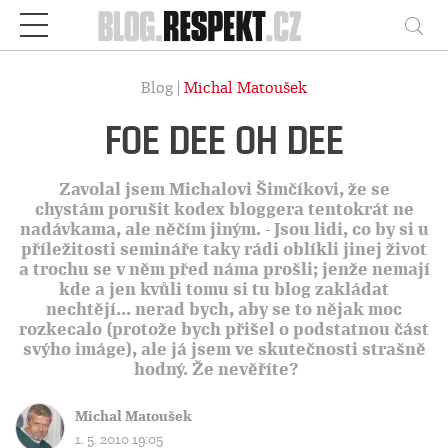
Respekt
Vy
Blog |
Michal Matoušek
FOE DEE OH DEE
Zavolal jsem Michalovi Šimčíkovi, že se
chystám porušit kodex bloggera tentokrát ne
nadávkama, ale něčím jiným. - Jsou lidi, co by si u
příležitosti semináře taky rádi oblíkli jinej život
a trochu se v něm před náma prošli; jenže nemají
kde a jen kvůli tomu si tu blog zakládat
nechtějí... nerad bych, aby se to nějak moc
rozkecalo (protože bych přišel o podstatnou část
svýho imáge), ale já jsem ve skutečnosti strašně
hodný. Že nevěříte?
Michal Matoušek
1. 5. 2010 19:05